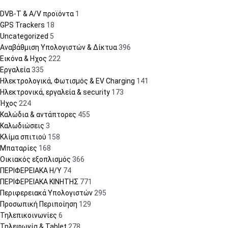
DVB-T & A/V προϊόντα
1
GPS Trackers
18
Uncategorized
5
Αναβάθμιση Υπολογιστών & Δίκτυα
396
Εικόνα & Ηχος
222
Εργαλεία
335
Ηλεκτρολογικά, Φωτισμός & EV Charging
141
Ηλεκτρονικά, εργαλεία & security
173
Ήχος
224
Καλώδια & αντάπτορες
455
Καλωδιώσεις
3
Κλίμα σπιτιού
158
Μπαταρίες
168
Οικιακός εξοπλισμός
366
ΠΕΡΙΦΕΡΕΙΑΚΑ Η/Υ
74
ΠΕΡΙΦΕΡΕΙΑΚΑ ΚΙΝΗΤΗΣ
771
Περιφερειακά Υπολογιστών
295
Προσωπική Περιποίηση
129
Τηλεπικοινωνίες
6
Τηλεφωνία & Tablet
278