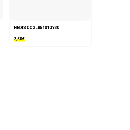
NEDIS CCGL85101GY30
NEDIS CCGL8
2,50
€
14,50
€