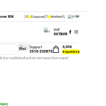
 over 80€
Σύγκριση
Wishlist
GR
VHF
SV7BVR
0,00
€
Support
2510-232873
0
προϊόντα
& Δίκτυα
Καλώδια & αντάπτορες
Δικτυακά
μέρες