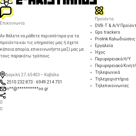
Προϊόντα
Επικοινωνία
DVB-T & A/V Προϊόν
Gps trackers
Αν θέλετε να μάθετε περισσότερα για τα
Prolink Καλωδιώσεις
προϊόντα και τις υπηρεσίες μας ή έχετε
Εργαλεία
κάποια απορία, επικοινωνήστε μαζί μας με
Ήχος
τους παρακάτω τρόπους.
Περιφερειακά Η/Υ
Περιφερειακά Κινητ
Τηλεφωνικά
Δαγκλή 27, 65403 – Καβάλα
Τηλεχειριστήρια
2510 232 873
-
6949 214 731
Τηλεπικοινωνίες
in
**
@
**********
os.gr

