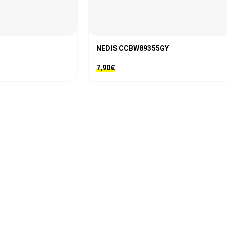
NEDIS CCBW89355GY
7,90
€