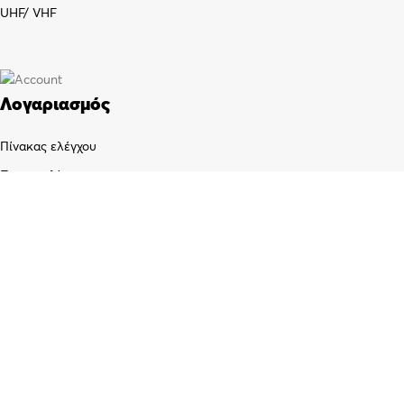
UHF/ VHF
Λογαριασμός
Πίνακας ελέγχου
Παραγγελίες
Wishlist
Καλάθι αγορών
Checkout
Customer support
FAQs