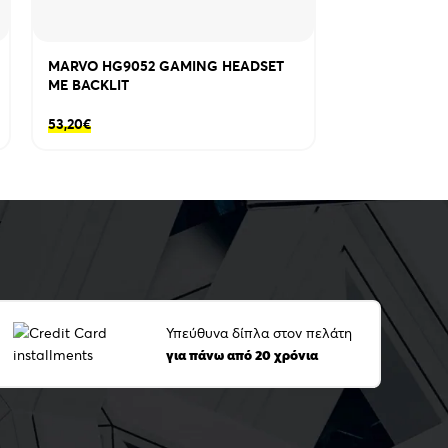
MARVO HG9052 GAMING HEADSET
MARVO HZ-10
ΜΕ BACKLIT
260mm x 130
53,20
€
18,38
€
Υπεύθυνα δίπλα στον πελάτη
για πάνω από 20 χρόνια