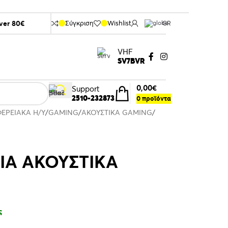
over 80€
Σύγκριση
Wishlist
GR
VHF
SV7BVR
0,00
€
Support
2510-232873
0
προϊόντα
ΦΕΡΕΙΑΚΑ Η/Υ
GAMING
ΑΚΟΥΣΤΙΚΑ GAMING
ΓΙΑ ΑΚΟΥΣΤΙΚΑ
ς