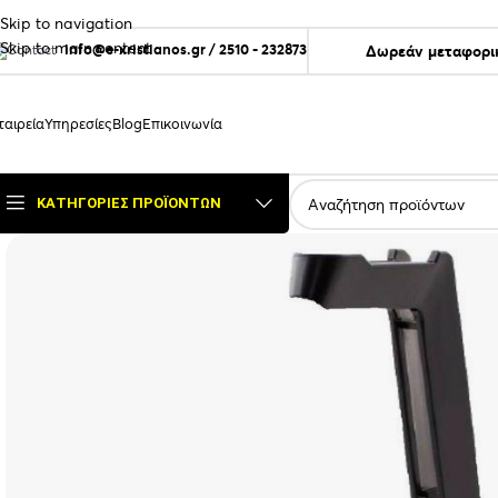
Skip to navigation
Skip to main content
info@e-xristianos.gr
/
2510 - 232873
Δωρεάν μεταφορικ
ταιρεία
Υπηρεσίες
Blog
Επικοινωνία
ΚΑΤΗΓΟΡΊΕΣ ΠΡΟΪΌΝΤΩΝ