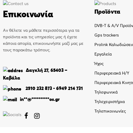
Προϊόντα
Επικοινωνία
DVB-T & A/V Προϊό
Αν θέλετε να μάθετε περισσότερα για τα
Gps trackers
προϊόντα και τις υπηρεσίες μας ή έχετε
κάποια απορία, επικοινωνήστε μαζί μας με
Prolink Καλωδιώσει
τους παρακάτω τρόπους.
Εργαλεία
Ήχος
Δαγκλή 27, 65403 –
Περιφερειακά Η/Υ
Καβάλα
Περιφερειακά Κινητ
2510 232 873
-
6949 214 731
Τηλεφωνικά
in
**
@
**********
os.gr
Τηλεχειριστήρια
Τηλεπικοινωνίες

