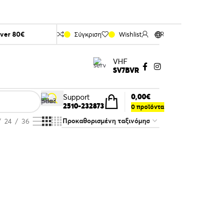
over 80€
Σύγκριση
Wishlist
GR
VHF
SV7BVR
0,00
€
Support
2510-232873
0
προϊόντα
24
36