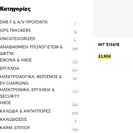
Κατηγορίες
DVB-T & A/V ΠΡΟΪΌΝΤΑ
1
GPS TRACKERS
16
UNCATEGORIZED
5
INT 513678
ΑΝΑΒΆΘΜΙΣΗ ΥΠΟΛΟΓΙΣΤΏΝ &
396
ΔΊΚΤΥΑ
33,90
€
ΕΙΚΌΝΑ & ΗΧΟΣ
222
ΕΡΓΑΛΕΊΑ
641
ΗΛΕΚΤΡΟΛΟΓΙΚΆ, ΦΩΤΙΣΜΌΣ &
141
EV CHARGING
ΗΛΕΚΤΡΟΝΙΚΆ, ΕΡΓΑΛΕΊΑ &
173
SECURITY
ΉΧΟΣ
224
ΚΑΛΏΔΙΑ & ΑΝΤΆΠΤΟΡΕΣ
455
ΚΑΛΩΔΙΏΣΕΙΣ
3
ΚΛΊΜΑ ΣΠΙΤΙΟΎ
158