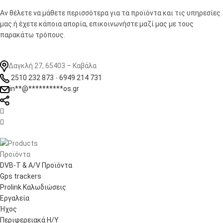
Αν θέλετε να μάθετε περισσότερα για τα προϊόντα και τις υπηρεσίες
μας ή έχετε κάποια απορία, επικοινωνήστε μαζί μας με τους
παρακάτω τρόπους.
Δαγκλή 27, 65403 – Καβάλα
2510 232 873
-
6949 214 731
in
**
@
**********
os.gr


Προϊόντα
DVB-T & A/V Προϊόντα
Gps trackers
Prolink Καλωδιώσεις
Εργαλεία
Ήχος
Περιφερειακά Η/Υ