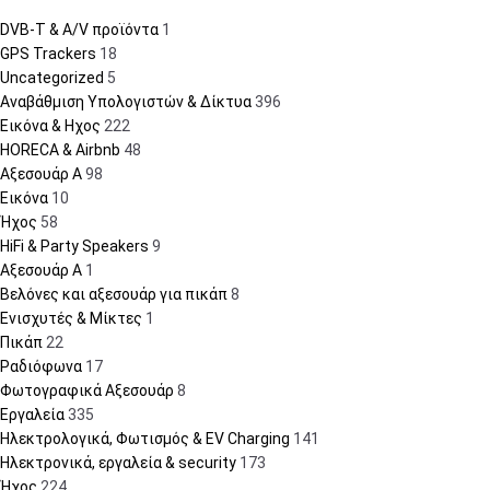
DVB-T & A/V προϊόντα
1
GPS Trackers
18
Uncategorized
5
Αναβάθμιση Υπολογιστών & Δίκτυα
396
Εικόνα & Ηχος
222
HORECA & Airbnb
48
Αξεσουάρ A
98
Εικόνα
10
Ήχος
58
HiFi & Party Speakers
9
Αξεσουάρ A
1
Βελόνες και αξεσουάρ για πικάπ
8
Ενισχυτές & Μίκτες
1
Πικάπ
22
Ραδιόφωνα
17
Φωτογραφικά Αξεσουάρ
8
Εργαλεία
335
Ηλεκτρολογικά, Φωτισμός & EV Charging
141
Ηλεκτρονικά, εργαλεία & security
173
Ήχος
224