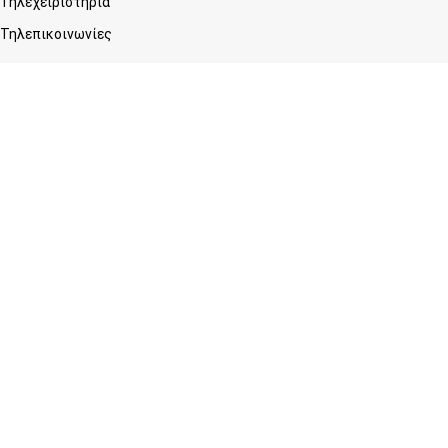
Τηλεχειριστήρια
Τηλεπικοινωνίες
Εταιρεία
Σχετικά με εμάς
Blog
Επικοινωνία
Υπηρεσίες
Προγραμματισμός & Επισκευή Κλειδιών
Διαχείριση Στόλου /GPS
Εγκατάσταση Επίγειων και Δορυφορικών κεραιών