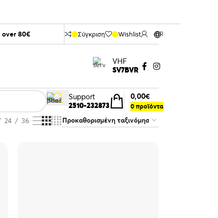
s over 80€
Σύγκριση
Wishlist
GR
VHF
SV7BVR
0,00
€
Support
2510-232873
0
προϊόντα
24
36