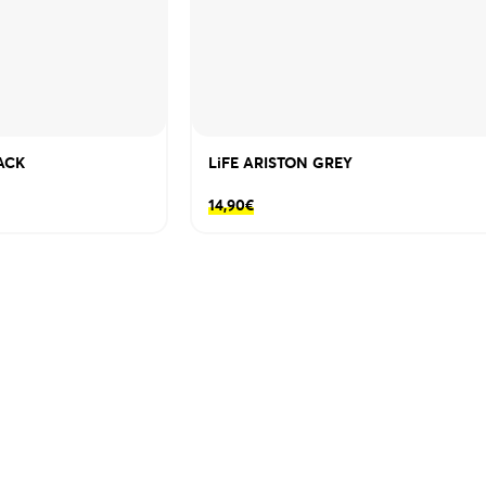
ACK
LiFE ARISTON GREY
14,90
€