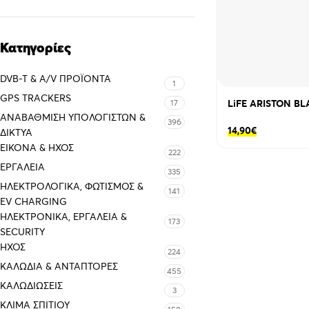
Κατηγορίες
DVB-T & A/V ΠΡΟΪΌΝΤΑ
1
GPS TRACKERS
17
LiFE ARISTON BL
ΑΝΑΒΆΘΜΙΣΗ ΥΠΟΛΟΓΙΣΤΏΝ &
396
14,90
€
ΔΊΚΤΥΑ
ΕΙΚΌΝΑ & ΗΧΟΣ
222
ΕΡΓΑΛΕΊΑ
335
ΗΛΕΚΤΡΟΛΟΓΙΚΆ, ΦΩΤΙΣΜΌΣ &
141
EV CHARGING
ΗΛΕΚΤΡΟΝΙΚΆ, ΕΡΓΑΛΕΊΑ &
173
SECURITY
ΉΧΟΣ
224
ΚΑΛΏΔΙΑ & ΑΝΤΆΠΤΟΡΕΣ
455
ΚΑΛΩΔΙΏΣΕΙΣ
3
ΚΛΊΜΑ ΣΠΙΤΙΟΎ