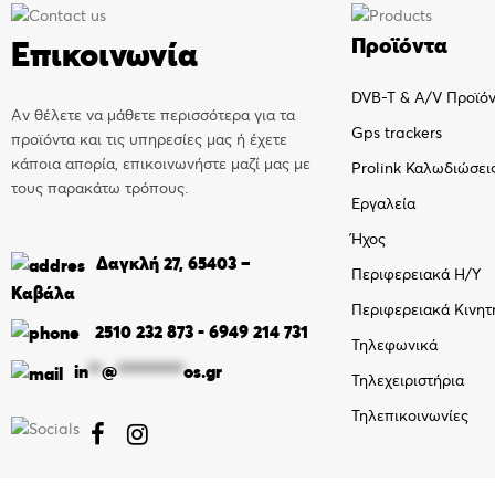
Προϊόντα
Επικοινωνία
DVB-T & A/V Προϊό
Αν θέλετε να μάθετε περισσότερα για τα
Gps trackers
προϊόντα και τις υπηρεσίες μας ή έχετε
κάποια απορία, επικοινωνήστε μαζί μας με
Prolink Καλωδιώσει
τους παρακάτω τρόπους.
Εργαλεία
Ήχος
Δαγκλή 27, 65403 –
Περιφερειακά Η/Υ
Καβάλα
Περιφερειακά Κινητ
2510 232 873
-
6949 214 731
Τηλεφωνικά
in
**
@
**********
os.gr
Τηλεχειριστήρια
Τηλεπικοινωνίες

