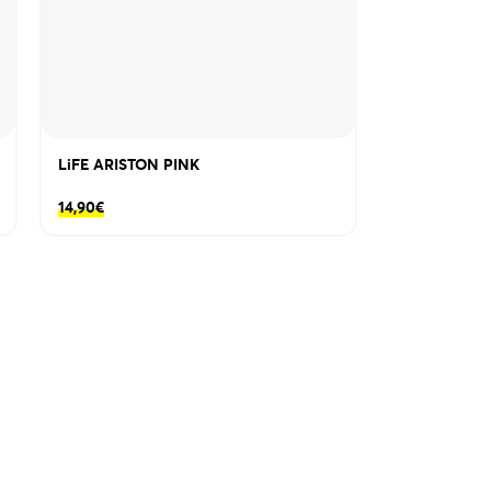
LiFE ARISTON PINK
14,90
€