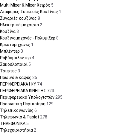
Multi Mixer & Mixer Χειρός
5
Διάφορες Συσκευές Κουζίνας
1
Ζυγαριές κουζίνας
8
Ηλεκτρικά μαχαίρια
2
Κουζίνα
3
Κουζινομηχανές - Πολυμίξερ
8
Κρεατομηχανές
1
Μπλέντερ
3
Ραβδομπλέντερ
4
Σακουλοποιοί
5
Τρίφτες
3
Πρωινό & καφές
25
ΠΕΡΙΦΕΡΕΙΑΚΑ Η/Υ
74
ΠΕΡΙΦΕΡΕΙΑΚΑ ΚΙΝΗΤΗΣ
723
Περιφερειακά Υπολογιστών
295
Προσωπική Περιποίηση
129
Τηλεπικοινωνίες
6
Τηλεφωνία & Tablet
278
ΤΗΛΕΦΩΝΙΚΑ
5
Τηλεχειριστήρια
2