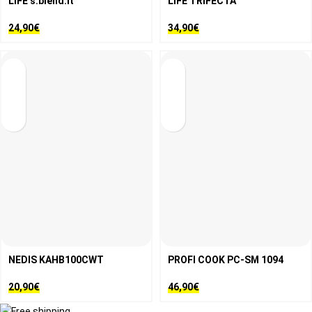
LiFE s.blend.it
LiFE TRIFECTA
24,90
€
34,90
€
NEDIS KAHB100CWT
PROFI COOK PC-SM 1094
20,90
€
46,90
€