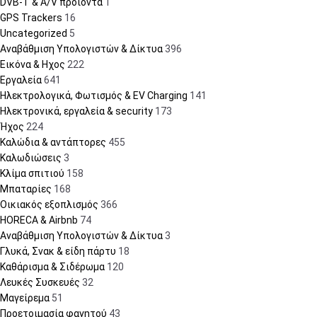
DVB-T & A/V προϊόντα
1
GPS Trackers
16
Uncategorized
5
Αναβάθμιση Υπολογιστών & Δίκτυα
396
Εικόνα & Ηχος
222
Εργαλεία
641
Ηλεκτρολογικά, Φωτισμός & EV Charging
141
Ηλεκτρονικά, εργαλεία & security
173
Ήχος
224
Καλώδια & αντάπτορες
455
Καλωδιώσεις
3
Κλίμα σπιτιού
158
Μπαταρίες
168
Οικιακός εξοπλισμός
366
HORECA & Airbnb
74
Αναβάθμιση Υπολογιστών & Δίκτυα
3
Γλυκά, Σνακ & είδη πάρτυ
18
Καθάρισμα & Σιδέρωμα
120
Λευκές Συσκευές
32
Μαγείρεμα
51
Προετοιμασία φαγητού
43