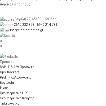
παρακάτω τρόπους.
Δαγκλή 27, 65403 – Καβάλα
2510 232 873
-
6949 214 731
in
**
@
**********
os.gr


Προϊόντα
DVB-T & A/V Προϊόντα
Gps trackers
Prolink Καλωδιώσεις
Εργαλεία
Ήχος
Περιφερειακά Η/Υ
Περιφερειακά Κινητής
Τηλεφωνικά