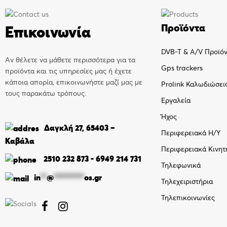
Προϊόντα
Επικοινωνία
DVB-T & A/V Προϊό
Αν θέλετε να μάθετε περισσότερα για τα
Gps trackers
προϊόντα και τις υπηρεσίες μας ή έχετε
κάποια απορία, επικοινωνήστε μαζί μας με
Prolink Καλωδιώσει
τους παρακάτω τρόπους.
Εργαλεία
Ήχος
Δαγκλή 27, 65403 –
Περιφερειακά Η/Υ
Καβάλα
Περιφερειακά Κινητ
2510 232 873
-
6949 214 731
Τηλεφωνικά
in
**
@
**********
os.gr
Τηλεχειριστήρια
Τηλεπικοινωνίες

