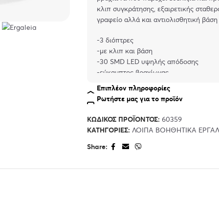
κλιπ συγκράτησης, εξαιρετικής σταθερ
γραφείο αλλά και αντιολισθητική βάση 
-3 διόπτρες
-με κλιπ και βάση
-30 SMD LED υψηλής απόδοσης
-εύκαμπτος βραχίωνας
-υψηλής ποιότητας, ανθεκτική κατασκ
Επιπλέον πληροφορίες
Ρωτήστε μας για το προϊόν
Τεχνικά Χαρακτηριστικά
Connections: Euro plug (Type C, CEE 7/
ΚΩΔΙΚΌΣ ΠΡΟΪΌΝΤΟΣ:
60359
Input: 20V, 0.3 A
ΚΑΤΗΓΟΡΊΕΣ:
ΛΟΙΠΆ ΒΟΗΘΗΤΙΚΆ ΕΡΓΑΛ
Magnifying lens: Φ100 mm
Magnification: 3 dpt (1.75x)
Share:
LEDs: 30 SMD LEDs
On-mode power (Pon ): 6 W
Useful luminous flux (Φuse) in a wide 
Luminous color: cool white
Color temperature: 6500 K
Color rendering index: 80 Ra