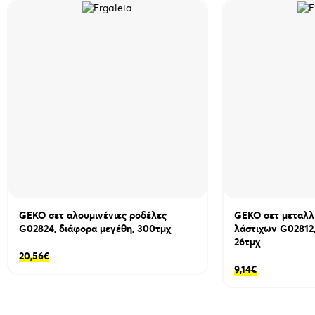
GEKO σετ αλουμινένιες ροδέλες
GEKO σετ μεταλλ
G02824, διάφορα μεγέθη, 300τμχ
λάστιχων G02812,
26τμχ
20,56
€
9,14
€