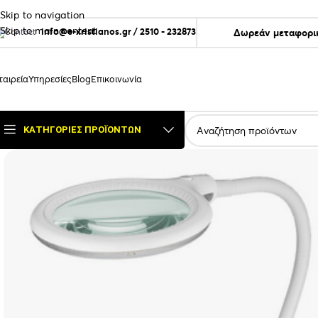
Skip to navigation
Skip to main content
info@e-xristianos.gr
/
2510 - 232873
Δωρεάν μεταφορικ
ταιρεία
Υπηρεσίες
Blog
Επικοινωνία
ΚΑΤΗΓΟΡΊΕΣ ΠΡΟΪΌΝΤΩΝ