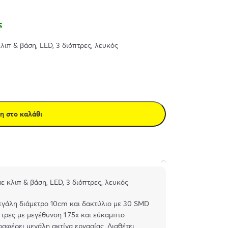
ς
π & βάση, LED, 3 διόπτρες, λευκός
η στο καλάθι
κλιπ & βάση, LED, 3 διόπτρες, λευκός
εγάλη διάμετρο 10cm και δακτύλιο με 30 SMD
τρες με μεγέθυνση 1.75x και εύκαμπτο
οσφέρει μεγάλη ακτίνα εργασίας. Διαθέτει