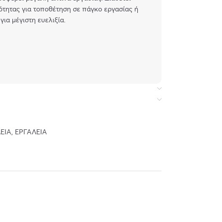
ότητας για τοποθέτηση σε πάγκο εργασίας ή
για μέγιστη ευελιξία.
ευή
16), DC plug 5.5 x 2.1 mm
ΕΊΑ
,
ΕΡΓΑΛΕΊΑ
cone (120°): 480 lm