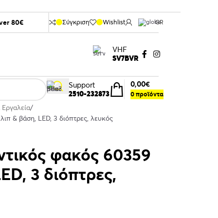
over 80€
Σύγκριση
Wishlist
GR
VHF
SV7BVR
0,00
€
Support
2510-232873
0
προϊόντα
 Εργαλεία
π & βάση, LED, 3 διόπτρες, λευκός
τικός φακός 60359
LED, 3 διόπτρες,