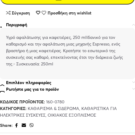
Σύγκριση
Προσθήκη στη wishlist
Περιγραφή
Υγρό αφαλάτωσης για καφετιέρες, 250 mlΙδανικό για τον
καθαρισμό και την αφαλάτωση μιας μηχανής Espresso, ενός
βραστήρα ή μιας καφετιέρας. Κρατήστε το εσωτερικό της
συσκευής σας καθαρό, επεκτείνοντας έτσι την διάρκεια ζωής
της.- Συσκευασία: 250ml
Επιπλέον πληροφορίες
Ρωτήστε μας για το προϊόν
ΚΩΔΙΚΌΣ ΠΡΟΪΌΝΤΟΣ:
160-0780
ΚΑΤΗΓΟΡΊΕΣ:
ΚΑΘΆΡΙΣΜΑ & ΣΙΔΈΡΩΜΑ
,
ΚΑΘΑΡΙΣΤΙΚΆ ΓΙΑ
ΗΛΕΚΤΡΙΚΈΣ ΣΥΣΚΕΥΈΣ
,
ΟΙΚΙΑΚΌΣ ΕΞΟΠΛΙΣΜΌΣ
Share: