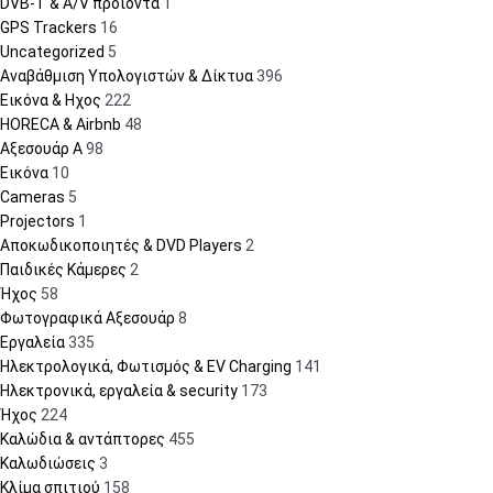
DVB-T & A/V προϊόντα
1
GPS Trackers
16
Uncategorized
5
Αναβάθμιση Υπολογιστών & Δίκτυα
396
Εικόνα & Ηχος
222
HORECA & Airbnb
48
Αξεσουάρ A
98
Εικόνα
10
Cameras
5
Projectors
1
Αποκωδικοποιητές & DVD Players
2
Παιδικές Κάμερες
2
Ήχος
58
Φωτογραφικά Αξεσουάρ
8
Εργαλεία
335
Ηλεκτρολογικά, Φωτισμός & EV Charging
141
Ηλεκτρονικά, εργαλεία & security
173
Ήχος
224
Καλώδια & αντάπτορες
455
Καλωδιώσεις
3
Κλίμα σπιτιού
158