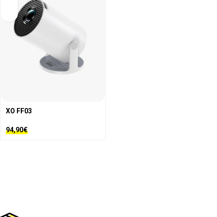
XO FF03
94,90
€