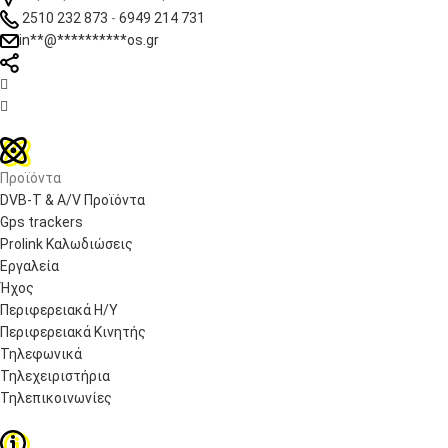
2510 232 873
-
6949 214 731
in
**
@
**********
os.gr


Προϊόντα
DVB-T & A/V Προϊόντα
Gps trackers
Prolink Καλωδιώσεις
Εργαλεία
Ήχος
Περιφερειακά Η/Υ
Περιφερειακά Κινητής
Τηλεφωνικά
Τηλεχειριστήρια
Τηλεπικοινωνίες