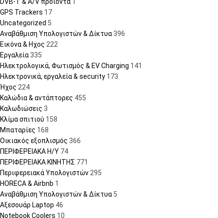
DVB-T & A/V προϊόντα
1
GPS Trackers
17
Uncategorized
5
Αναβάθμιση Υπολογιστών & Δίκτυα
396
Εικόνα & Ηχος
222
Εργαλεία
335
Ηλεκτρολογικά, Φωτισμός & EV Charging
141
Ηλεκτρονικά, εργαλεία & security
173
Ήχος
224
Καλώδια & αντάπτορες
455
Καλωδιώσεις
3
Κλίμα σπιτιού
158
Μπαταρίες
168
Οικιακός εξοπλισμός
366
ΠΕΡΙΦΕΡΕΙΑΚΑ Η/Υ
74
ΠΕΡΙΦΕΡΕΙΑΚΑ ΚΙΝΗΤΗΣ
771
Περιφερειακά Υπολογιστών
295
HORECA & Airbnb
1
Αναβάθμιση Υπολογιστών & Δίκτυα
5
Αξεσουάρ Laptop
46
Notebook Coolers
10