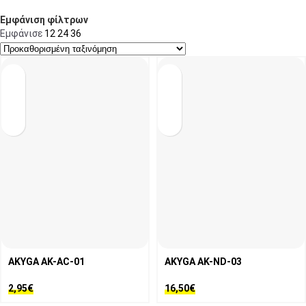
Εμφάνιση φίλτρων
Εμφάνισε
12
24
36
AKYGA AK-AC-01
AKYGA AK-ND-03
2,95
€
16,50
€