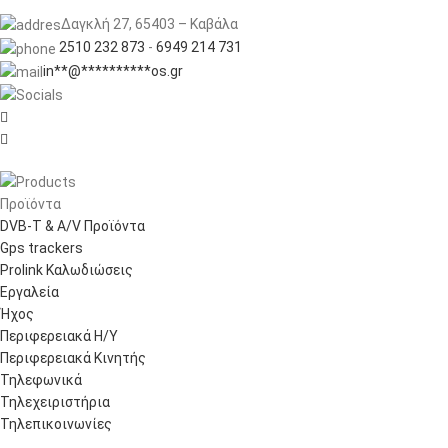
Δαγκλή 27, 65403 – Καβάλα
2510 232 873
-
6949 214 731
in
**
@
**********
os.gr


Προϊόντα
DVB-T & A/V Προϊόντα
Gps trackers
Prolink Καλωδιώσεις
Εργαλεία
Ήχος
Περιφερειακά Η/Υ
Περιφερειακά Κινητής
Τηλεφωνικά
Τηλεχειριστήρια
Τηλεπικοινωνίες