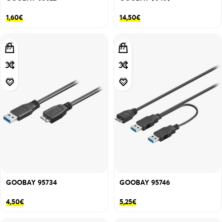
1,60
€
14,50
€
GOOBAY 95734
GOOBAY 95746
4,50
€
5,25
€