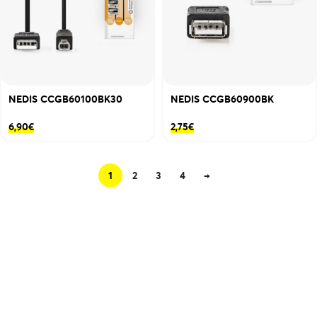
NEDIS CCGB60100BK30
NEDIS CCGB60900BK
6,90
€
2,75
€
1
2
3
4
→