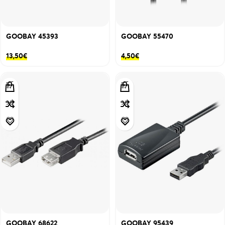
GOOBAY 45393
GOOBAY 55470
13,50
€
4,50
€
GOOBAY 68622
GOOBAY 95439