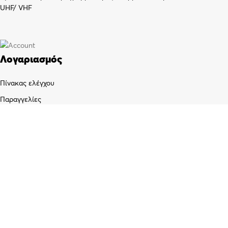
UHF/ VHF
Λογαριασμός
Πίνακας ελέγχου
Παραγγελίες
Wishlist
Καλάθι αγορών
Checkout
Customer support
FAQs